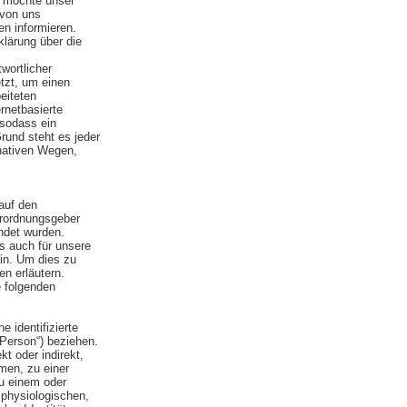
g möchte unser
 von uns
n informieren.
klärung über die
wortlicher
tzt, um einen
eiteten
rnetbasierte
 sodass ein
rund steht es jeder
nativen Wegen,
auf den
erordnungsgeber
ndet wurden.
ls auch für unsere
in. Um dies zu
en erläutern.
 folgenden
 identifizierte
 Person“) beziehen.
kt oder indirekt,
men, zu einer
u einem oder
physiologischen,