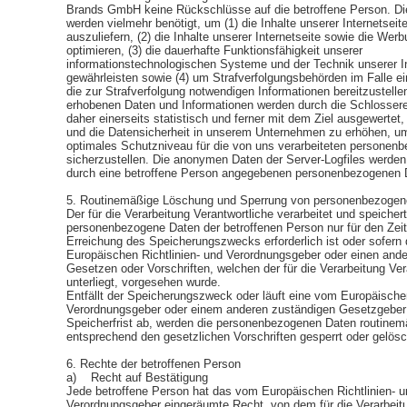
Brands GmbH keine Rückschlüsse auf die betroffene Person. Di
werden vielmehr benötigt, um (1) die Inhalte unserer Internetseite
auszuliefern, (2) die Inhalte unserer Internetseite sowie die Werb
optimieren, (3) die dauerhafte Funktionsfähigkeit unserer
informationstechnologischen Systeme und der Technik unserer In
gewährleisten sowie (4) um Strafverfolgungsbehörden im Falle ei
die zur Strafverfolgung notwendigen Informationen bereitzustell
erhobenen Daten und Informationen werden durch die Schlosse
daher einerseits statistisch und ferner mit dem Ziel ausgewertet
und die Datensicherheit in unserem Unternehmen zu erhöhen, um 
optimales Schutzniveau für die von uns verarbeiteten personen
sicherzustellen. Die anonymen Daten der Server-Logfiles werden 
durch eine betroffene Person angegebenen personenbezogenen D
5. Routinemäßige Löschung und Sperrung von personenbezogen
Der für die Verarbeitung Verantwortliche verarbeitet und speichert
personenbezogene Daten der betroffenen Person nur für den Zeit
Erreichung des Speicherungszwecks erforderlich ist oder sofern 
Europäischen Richtlinien- und Verordnungsgeber oder einen and
Gesetzen oder Vorschriften, welchen der für die Verarbeitung Ver
unterliegt, vorgesehen wurde.
Entfällt der Speicherungszweck oder läuft eine vom Europäischen
Verordnungsgeber oder einem anderen zuständigen Gesetzgeber
Speicherfrist ab, werden die personenbezogenen Daten routinem
entsprechend den gesetzlichen Vorschriften gesperrt oder gelösc
6. Rechte der betroffenen Person
a) Recht auf Bestätigung
Jede betroffene Person hat das vom Europäischen Richtlinien- u
Verordnungsgeber eingeräumte Recht, von dem für die Verarbeit