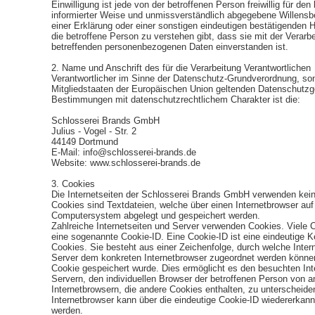
Einwilligung ist jede von der betroffenen Person freiwillig für den
informierter Weise und unmissverständlich abgegebene Willens
einer Erklärung oder einer sonstigen eindeutigen bestätigenden H
die betroffene Person zu verstehen gibt, dass sie mit der Verarbe
betreffenden personenbezogenen Daten einverstanden ist.
2. Name und Anschrift des für die Verarbeitung Verantwortlichen
Verantwortlicher im Sinne der Datenschutz-Grundverordnung, son
Mitgliedstaaten der Europäischen Union geltenden Datenschutzg
Bestimmungen mit datenschutzrechtlichem Charakter ist die:
Schlosserei Brands GmbH
Julius - Vogel - Str. 2
44149 Dortmund
E-Mail: info@schlosserei-brands.de
Website: www.schlosserei-brands.de
3. Cookies
Die Internetseiten der Schlosserei Brands GmbH verwenden kei
Cookies sind Textdateien, welche über einen Internetbrowser au
Computersystem abgelegt und gespeichert werden.
Zahlreiche Internetseiten und Server verwenden Cookies. Viele 
eine sogenannte Cookie-ID. Eine Cookie-ID ist eine eindeutige 
Cookies. Sie besteht aus einer Zeichenfolge, durch welche Inter
Server dem konkreten Internetbrowser zugeordnet werden könne
Cookie gespeichert wurde. Dies ermöglicht es den besuchten Int
Servern, den individuellen Browser der betroffenen Person von a
Internetbrowsern, die andere Cookies enthalten, zu unterscheide
Internetbrowser kann über die eindeutige Cookie-ID wiedererkannt 
werden.