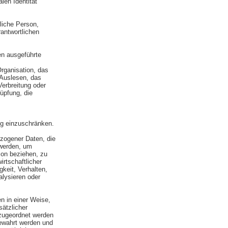
len Identität
rliche Person,
antwortlichen
ren ausgeführte
rganisation, das
 Auslesen, das
Verbreitung oder
üpfung, die
ng einzuschränken.
ezogener Daten, die
werden, um
son beziehen, zu
rtschaftlicher
gkeit, Verhalten,
alysieren oder
n in einer Weise,
ätzlicher
 zugeordnet werden
bewahrt werden und