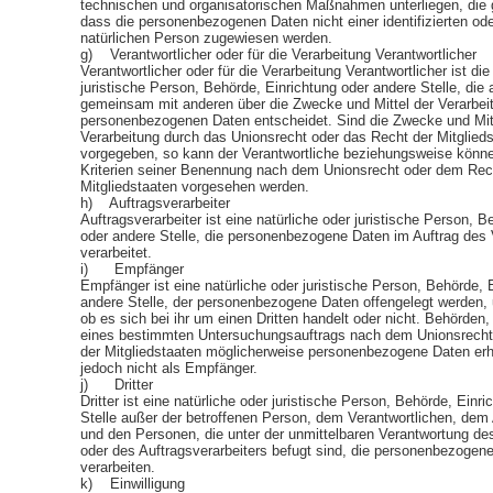
technischen und organisatorischen Maßnahmen unterliegen, die 
dass die personenbezogenen Daten nicht einer identifizierten oder
natürlichen Person zugewiesen werden.
g) Verantwortlicher oder für die Verarbeitung Verantwortlicher
Verantwortlicher oder für die Verarbeitung Verantwortlicher ist die
juristische Person, Behörde, Einrichtung oder andere Stelle, die a
gemeinsam mit anderen über die Zwecke und Mittel der Verarbei
personenbezogenen Daten entscheidet. Sind die Zwecke und Mitt
Verarbeitung durch das Unionsrecht oder das Recht der Mitglied
vorgegeben, so kann der Verantwortliche beziehungsweise könn
Kriterien seiner Benennung nach dem Unionsrecht oder dem Rec
Mitgliedstaaten vorgesehen werden.
h) Auftragsverarbeiter
Auftragsverarbeiter ist eine natürliche oder juristische Person, B
oder andere Stelle, die personenbezogene Daten im Auftrag des 
verarbeitet.
i) Empfänger
Empfänger ist eine natürliche oder juristische Person, Behörde, 
andere Stelle, der personenbezogene Daten offengelegt werden,
ob es sich bei ihr um einen Dritten handelt oder nicht. Behörden
eines bestimmten Untersuchungsauftrags nach dem Unionsrech
der Mitgliedstaaten möglicherweise personenbezogene Daten erha
jedoch nicht als Empfänger.
j) Dritter
Dritter ist eine natürliche oder juristische Person, Behörde, Einr
Stelle außer der betroffenen Person, dem Verantwortlichen, dem 
und den Personen, die unter der unmittelbaren Verantwortung de
oder des Auftragsverarbeiters befugt sind, die personenbezogen
verarbeiten.
k) Einwilligung