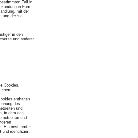
 bestimmten Fall in
bekundung in Form
andlung, mit der
itung der sie
stiger in den
esetze und anderer
ne Cookies.
f einem
Cookies enthalten
Kennung des
netseiten und
n, in dem das
ernetseiten und
nderen
n. Ein bestimmter
und identifiziert