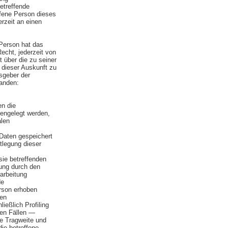
etreffende
fene Person dieses
rzeit an einen
Person hat das
echt, jederzeit von
t über die zu seiner
dieser Auskunft zu
sgeber der
tanden:
n
n die
engelegt werden,
alen
 Daten gespeichert
stlegung dieser
ie betreffenden
ung durch den
rarbeitung
de
rson erhoben
ten
ießlich Profiling
en Fällen —
ie Tragweite und
die betroffene