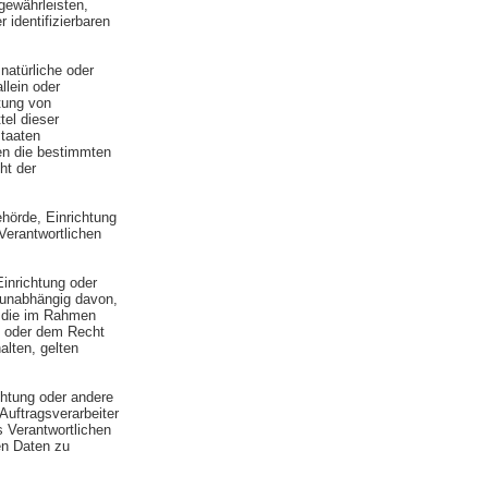
gewährleisten,
 identifizierbaren
 natürliche oder
llein oder
tung von
el dieser
staaten
en die bestimmten
ht der
ehörde, Einrichtung
Verantwortlichen
Einrichtung oder
 unabhängig davon,
, die im Rahmen
t oder dem Recht
lten, gelten
ichtung oder andere
Auftragsverarbeiter
s Verantwortlichen
en Daten zu