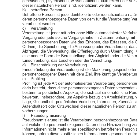
genetischen, psychischen, wirtschaftlichen, kulturellen oder sozia
dieser natürlichen Person sind, identifiziert werden kann.
b) betroffene Person
Betroffene Person ist jede identifizierte oder identifizierbare natü
deren personenbezogene Daten von dem für die Verarbeitung Ver
verarbeitet werden.
c) Verarbeitung
Verarbeitung ist jeder mit oder ohne Hilfe automatisierter Verfah
Vorgang oder jede solche Vorgangsreihe im Zusammenhang mit
personenbezogenen Daten wie das Erheben, das Erfassen, die O
Ordnen, die Speicherung, die Anpassung oder Veränderung, das
Abfragen, die Verwendung, die Offenlegung durch Übermittlung, 
eine andere Form der Bereitstellung, den Abgleich oder die Verkn
Einschränkung, das Löschen oder die Vernichtung.
d) Einschränkung der Verarbeitung
Einschränkung der Verarbeitung ist die Markierung gespeicherter
personenbezogener Daten mit dem Ziel, ihre künftige Verarbeitu
e) Profiling
Profiling ist jede Art der automatisierten Verarbeitung personenb
darin besteht, dass diese personenbezogenen Daten verwendet 
bestimmte persönliche Aspekte, die sich auf eine natürliche Per
bewerten, insbesondere, um Aspekte bezüglich Arbeitsleistung, wi
Lage, Gesundheit, persönlicher Vorlieben, Interessen, Zuverlässi
Aufenthaltsort oder Ortswechsel dieser natürlichen Person zu an
vorherzusagen.
f) Pseudonymisierung
Pseudonymisierung ist die Verarbeitung personenbezogener Date
auf welche die personenbezogenen Daten ohne Hinzuziehung zus
Informationen nicht mehr einer spezifischen betroffenen Person
können, sofern diese zusätzlichen Informationen gesondert auf