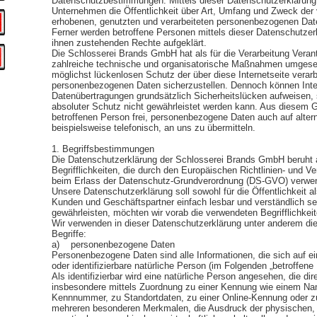
Datenschutzbestimmungen. Mittels dieser Datenschutzerklärun
Unternehmen die Öffentlichkeit über Art, Umfang und Zweck der
erhobenen, genutzten und verarbeiteten personenbezogenen Date
Ferner werden betroffene Personen mittels dieser Datenschutzer
ihnen zustehenden Rechte aufgeklärt.
Die Schlosserei Brands GmbH hat als für die Verarbeitung Verant
zahlreiche technische und organisatorische Maßnahmen umgese
möglichst lückenlosen Schutz der über diese Internetseite verarb
personenbezogenen Daten sicherzustellen. Dennoch können Inte
Datenübertragungen grundsätzlich Sicherheitslücken aufweisen,
absoluter Schutz nicht gewährleistet werden kann. Aus diesem G
betroffenen Person frei, personenbezogene Daten auch auf alter
beispielsweise telefonisch, an uns zu übermitteln.
1. Begriffsbestimmungen
Die Datenschutzerklärung der Schlosserei Brands GmbH beruht 
Begrifflichkeiten, die durch den Europäischen Richtlinien- und V
beim Erlass der Datenschutz-Grundverordnung (DS-GVO) verwe
Unsere Datenschutzerklärung soll sowohl für die Öffentlichkeit a
Kunden und Geschäftspartner einfach lesbar und verständlich se
gewährleisten, möchten wir vorab die verwendeten Begrifflichkeit
Wir verwenden in dieser Datenschutzerklärung unter anderem die
Begriffe:
a) personenbezogene Daten
Personenbezogene Daten sind alle Informationen, die sich auf eine
oder identifizierbare natürliche Person (im Folgenden „betroffene
Als identifizierbar wird eine natürliche Person angesehen, die dire
insbesondere mittels Zuordnung zu einer Kennung wie einem Na
Kennnummer, zu Standortdaten, zu einer Online-Kennung oder z
mehreren besonderen Merkmalen, die Ausdruck der physischen, 