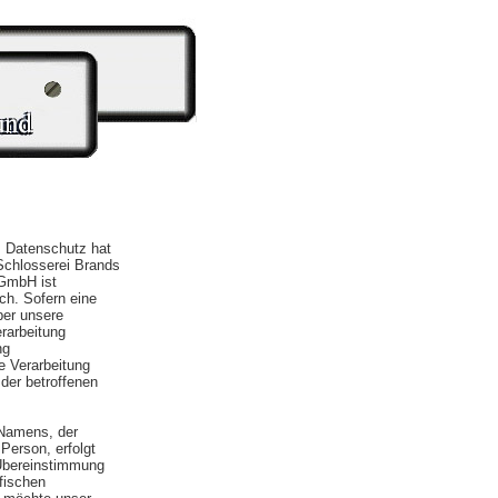
. Datenschutz hat
 Schlosserei Brands
 GmbH ist
ch. Sofern eine
ber unsere
rarbeitung
ng
e Verarbeitung
 der betroffenen
 Namens, der
Person, erfolgt
 Übereinstimmung
fischen