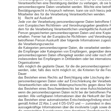
Verantwortlichen eine Bestätigung darüber zu verlangen, ob sie b
personenbezogene Daten verarbeitet werden. Möchte eine betrof
Bestätigungsrecht in Anspruch nehmen, kann sie sich hierzu jede
Mitarbeiter des für die Verarbeitung Verantwortlichen wenden.
b) Recht auf Auskunft
Jede von der Verarbeitung personenbezogener Daten betroffene 
vom Europäischen Richtlinien- und Verordnungsgeber gewährte R
dem für die Verarbeitung Verantwortlichen unentgeltliche Auskunf
Person gespeicherten personenbezogenen Daten und eine Kopie 
erhalten. Ferner hat der Europäische Richtlinien- und Verordnung
betroffenen Person Auskunft über folgende Informationen zuges
die Verarbeitungszwecke
die Kategorien personenbezogener Daten, die verarbeitet werde
die Empfänger oder Kategorien von Empfängern, gegenüber dene
personenbezogenen Daten offengelegt worden sind oder noch off
insbesondere bei Empfängern in Drittländern oder bei internation
Organisationen
falls möglich die geplante Dauer, für die die personenbezogenen
werden, oder, falls dies nicht möglich ist, die Kriterien für die Fe
Dauer
das Bestehen eines Rechts auf Berichtigung oder Löschung der s
personenbezogenen Daten oder auf Einschränkung der Verarbeit
Verantwortlichen oder eines Widerspruchsrechts gegen diese Ve
das Bestehen eines Beschwerderechts bei einer Aufsichtsbehör
wenn die personenbezogenen Daten nicht bei der betroffenen Pe
werden: Alle verfügbaren Informationen über die Herkunft der Da
das Bestehen einer automatisierten Entscheidungsfindung einschl
gemäß Artikel 22 Abs.1 und 4 DS-GVO und — zumindest in dies
aussagekräftige Informationen über die involvierte Logik sowie d
die angestrebten Auswirkungen einer derartigen Verarbeitung für 