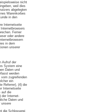
eispielsweise nicht
ingeben, weil dies
nutzers abgelegten
eines Warenkorbes
Kunde in den
e Internetseite
 Internetbrowsers
prechen. Ferner
owser oder andere
Internetbrowsern
ies in dem
tionen unserer
 Aufruf der
tes System eine
nen Daten und
rfasst werden
s vom zugreifenden
lcher ein
 Referrer), (4) die
r Internetseite
 auf die
 der Internet-
nliche Daten und
f unsere
t die Schlosserei