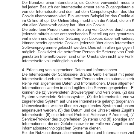
Der Benutzer einer Internetseite, die Cookies verwendet, muss b
bei jedem Besuch der Internetseite erneut seine Zugangsdaten e
von der Internetseite und dem auf dem Computersystem des Be
Cookie übernommen wird. Ein weiteres Beispiel ist das Cookie 
im Online-Shop. Der Online-Shop merkt sich die Artikel, die ein 
virtuellen Warenkorb gelegt hat, über ein Cookie.
Die betroffene Person kann die Setzung von Cookies durch unser
jederzeit mittels einer entsprechenden Einstellung des genutzten
verhindern und damit der Setzung von Cookies dauerhaft widers
können bereits gesetzte Cookies jederzeit über einen Internetbr
Softwareprogramme gelöscht werden. Dies ist in allen gängigen 
möglich. Deaktiviert die betroffene Person die Setzung von Cook
genutzten Internetbrowser, sind unter Umständen nicht alle Funk
Internetseite vollumfänglich nutzbar.
4. Erfassung von allgemeinen Daten und Informationen
Die Internetseite der Schlosserei Brands GmbH erfasst mit jedem
Internetseite durch eine betroffene Person oder ein automatisier
Reihe von allgemeinen Daten und Informationen. Diese allgemei
Informationen werden in den Logfiles des Servers gespeichert. E
können die (1) verwendeten Browsertypen und Versionen, (2) da
System verwendete Betriebssystem, (3) die Internetseite, von we
zugreifendes System auf unsere Internetseite gelangt (sogenannte
Unterwebseiten, welche über ein zugreifendes System auf unsere
angesteuert werden, (5) das Datum und die Uhrzeit eines Zugriffs
Internetseite, (6) eine Internet-Protokoll-Adresse (IP-Adresse), (7)
Service-Provider des zugreifenden Systems und (8) sonstige äh
Informationen, die der Gefahrenabwehr im Falle von Angriffen au
informationstechnologischen Systeme dienen.
Bei der Nutzung dieser allgemeinen Daten und Informationen zieh