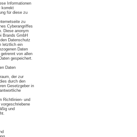
ese Informationen
 korrekt
ung für diese zu
ternetseite zu
nes Cyberangriffes
en. Diese anonym
rei Brands GmbH
, den Datenschutz
letztlich ein
bezogenen Daten
getrennt von allen
aten gespeichert.
en Daten
raum, der zur
dies durch den
eren Gesetzgeber in
antwortliche
 Richtlinien- und
 vorgeschriebene
äßig und
ht.
nd
ung